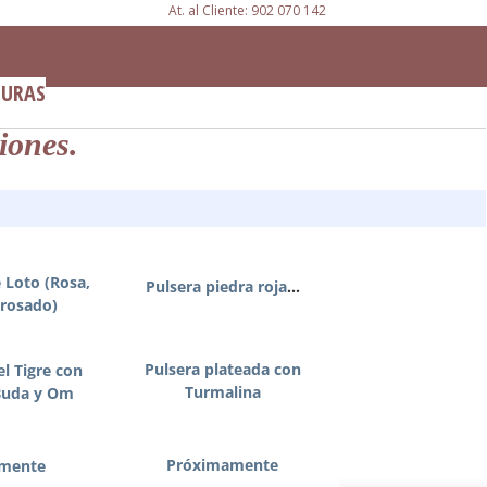
At. al Cliente: 902 070 142
GURAS
iones
.
e Loto (Rosa,
Pulsera piedra roja
...
 rosado)
Pulsera plateada con
el Tigre con
Turmalina
 Buda y Om
Próximamente
mente