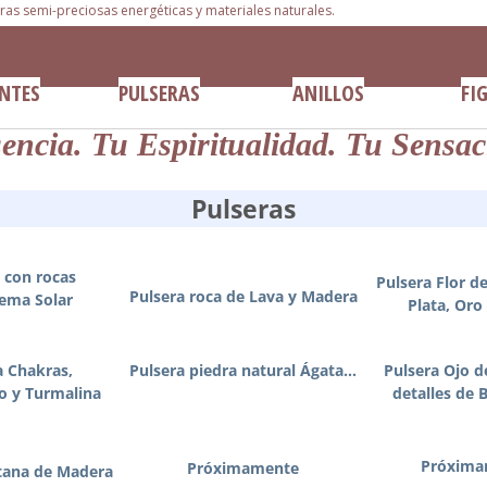
dras semi-preciosas energéticas y materiales naturales.
NTES
PULSERAS
ANILLOS
FI
encia. Tu Espiritualidad. Tu
Sensac
Pulseras
 con rocas
Pulsera Flor d
Pulsera roca de Lava y Madera
tema Solar
Plata, Oro
a Chakras,
Pulsera piedra natural Ágata...
Pulsera Ojo d
to y Turmalina
detalles de
Próxima
Próximamente
etana de Madera